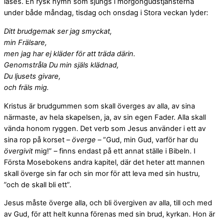
läses. En rysk hymn som sjungs i morgongudstjänsterna
under både måndag, tisdag och onsdag i Stora veckan lyder:
Ditt brudgemak ser jag smyckat,
min Frälsare,
men jag har ej kläder för att träda därin.
Genomstråla Du min själs klädnad,
Du ljusets givare,
och fräls mig.
Kristus är brudgummen som skall överges av alla, av sina
närmaste, av hela skapelsen, ja, av sin egen Fader. Alla skall
vända honom ryggen. Det verb som Jesus använder i ett av
sina rop på korset –
överge
– ”Gud, min Gud, varför har du
övergivit
mig!” – finns endast på ett annat ställe i Bibeln. I
Första Mosebokens andra kapitel, där det heter att mannen
skall överge sin far och sin mor för att leva med sin hustru,
”och de skall bli ett”.
Jesus måste överge alla, och bli övergiven av alla, till och med
av Gud, för att helt kunna förenas med sin brud, kyrkan. Hon är