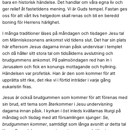
bara en historisk händelse. Det handlar om våra egna liv och
ger relief åt fastetidens mening. Vi är Guds tempel. Fastan ges
oss för att vårt livs helgedom skall renas och bli en beredd
boning för Herrens härlighet.
I många traditioner läses på måndagen och tisdagen Jesu tal
om Människosonens ankomst vid tidens slut. Det har sin plats
här eftersom Jesus dagarna innan påsk undervisar i templet
och då håller sitt stora tal om tidsålderns avslutning och
brudgummens ankomst. På palmsöndagen red han in i
Jerusalem och fick en konungs mottagande och hyllning.
Händelsen var profetisk. Han är den som kommer för att
upprätta sitt rike, det rike vi i förtid inträder i varje gång
eukaristin firas.
Jesus är också brudgummen som kommer för att förenas med
sin brud, ett tema som återkommer i Jesu undervisning
dagarna innan påsk. I kyrkan i öst inleds kvällarnas liturgi på
måndag och tisdag med att församlingen sjunger:
Se,
brudgummen kommer
, samtidigt som långa avsnitt ur detta tal