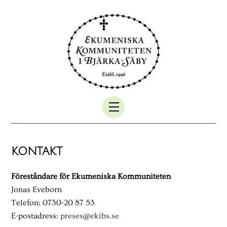
Skip
to
content
Menu
KONTAKT
Föreståndare för Ekumeniska Kommuniteten
Jonas Eveborn
Telefon: 0730-20 87 53
E-postadress:
preses@ekibs.se