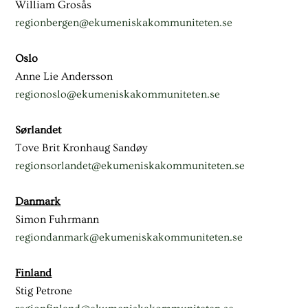
William Grosås
regionbergen@ekumeniskakommuniteten.se
Oslo
Anne Lie Andersson
regionoslo@ekumeniskakommuniteten.se
Sørlandet
Tove Brit Kronhaug Sandøy
regionsorlandet@ekumeniskakommuniteten.se
Danmark
Simon Fuhrmann
regiondanmark@ekumeniskakommuniteten.se
Finland
Stig Petrone