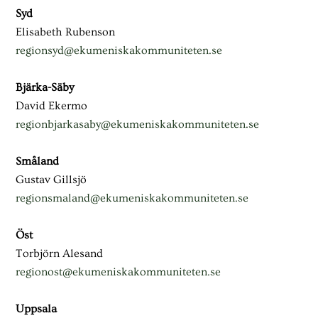
Syd
Elisabeth Rubenson
regionsyd@ekumeniskakommuniteten.se
Bjärka-Säby
David Ekermo
regionbjarkasaby@ekumeniskakommuniteten.se
Småland
Gustav Gillsjö
regionsmaland@ekumeniskakommuniteten.se
Öst
Torbjörn Alesand
regionost@ekumeniskakommuniteten.se
Uppsala