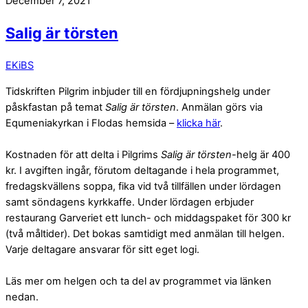
December 7, 2021
Salig är törsten
EKiBS
Tidskriften Pilgrim inbjuder till en fördjupningshelg under
påskfastan på temat
Salig är törsten
. Anmälan görs via
Equmeniakyrkan i Flodas hemsida –
klicka här
.
Kostnaden för att delta i Pilgrims
Salig är törsten
-helg är 400
kr. I avgiften ingår, förutom deltagande i hela programmet,
fredagskvällens soppa, fika vid två tillfällen under lördagen
samt söndagens kyrkkaffe. Under lördagen erbjuder
restaurang Garveriet ett lunch- och middagspaket för 300 kr
(två måltider). Det bokas samtidigt med anmälan till helgen.
Varje deltagare ansvarar för sitt eget logi.
Läs mer om helgen och ta del av programmet via länken
nedan.