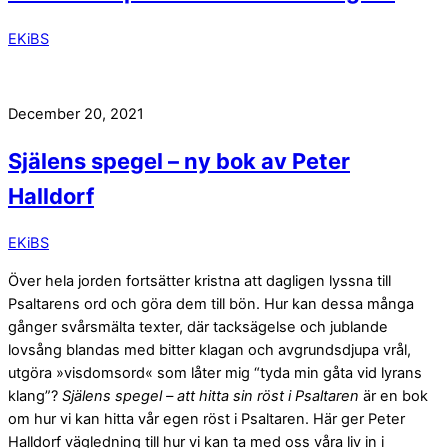
EKiBS
December 20, 2021
Själens spegel – ny bok av Peter
Halldorf
EKiBS
Över hela jorden fortsätter kristna att dagligen lyssna till
Psaltarens ord och göra dem till bön. Hur kan dessa många
gånger svårsmälta texter, där tacksägelse och jublande
lovsång blandas med bitter klagan och av­grundsdjupa vrål,
utgöra »visdomsord« som låter mig “tyda min gåta vid lyrans
klang”?
Själens spegel – att hitta sin röst i Psaltaren
är en bok
om hur vi kan hitta vår egen röst i Psaltaren. Här ger Peter
Halldorf vägledning till hur vi kan ta med oss våra liv in i