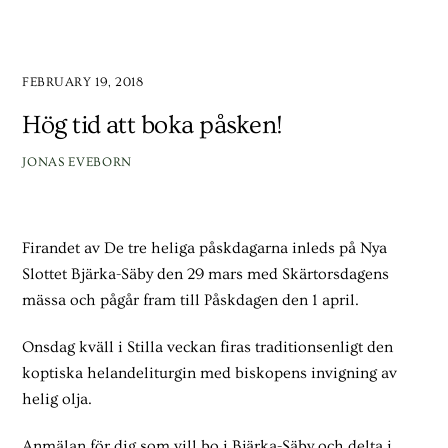
FEBRUARY 19, 2018
Hög tid att boka påsken!
JONAS EVEBORN
Firandet av De tre heliga påskdagarna inleds på Nya
Slottet Bjärka-Säby den 29 mars med Skärtorsdagens
mässa och pågår fram till Påskdagen den 1 april.
Onsdag kväll i Stilla veckan firas traditionsenligt den
koptiska helandeliturgin med biskopens invigning av
helig olja.
Anmälan för dig som vill bo i Bjärka-Säby och delta i