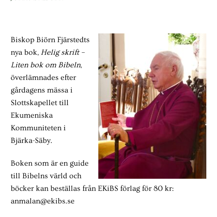
Biskop Biörn Fjärstedts
nya bok,
Helig skrift –
Liten bok om Bibeln
,
överlämnades efter
gårdagens mässa i
Slottskapellet till
Ekumeniska
Kommuniteten i
Bjärka-Säby.
Boken som är en guide
till Bibelns värld och
böcker kan beställas från EKiBS förlag för 80 kr:
anmalan@ekibs.se