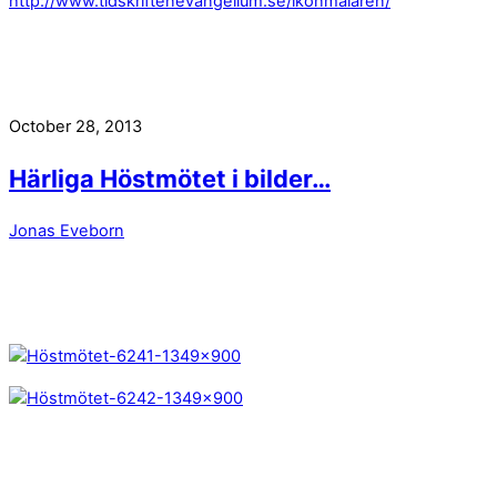
http://www.tidskriftenevangelium.se/ikonmalaren/
October 28, 2013
Härliga Höstmötet i bilder…
Jonas Eveborn