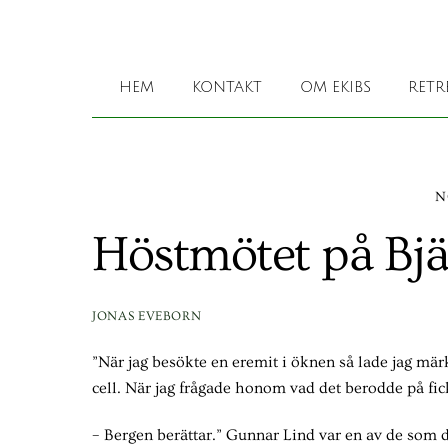
Skip
to
content
HEM
KONTAKT
OM EKIBS
RETR
N
Höstmötet på Bjä
JONAS EVEBORN
”När jag besökte en eremit i öknen så lade jag märk
cell. När jag frågade honom vad det berodde på fick 
– Bergen berättar.” Gunnar Lind var en av de som 