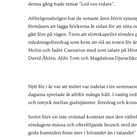
denna gång hade temat ”Led oss vidare”.
Allhelgonahelgen har de senaste åren blivit synon
förmånen att lägga böckerna åt sidan för att sitta 
gått före på vägen. Trots att slottskapellet tömdes
inledningsföredrag som kom att slå an tonen för 
Molin och fader Caesarius med som talare på Hös
David Åhlén, Alibi Tom och Magdalena Djurachko
Nytt för i år var att mötet var indelat i tre semina
dagarna spretade åt alltför många håll. I vanlig or
och intryck mellan gudstjänster, föredrag och kons
Sorlet blev en inte oväntad kontrast mot den välbe
söndagens mässa och efterföljande brunch stod det
goda framtiden finns mer i hörandet än i talandet