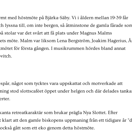
ymt med höstmöte på Bjärka-Säby. Vi i åldern mellan 19-39 får
och lyssna till, om inte bergen, så åtminstone de gamla fårade so
 på stolar var det svårt att få plats under Magnus Malms
årets möte. Malm var liksom Lena Bergström, Joakim Hagerius, Å
tmötet för första gången. I musikrummen hördes bland annat
vitch.
riespår, något som tycktes vara uppskattat och motverkade att
dning stod slottscaféet öppet under helgen och där delades tanka
erter.
kanta retreatkaraktär som brukar prägla Nya Slottet. Efter
 klart att den gamle biskopens uppmaning från ett tidigare år ”
” också gått som ett eko genom detta höstmöte.