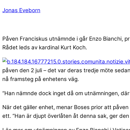
Jonas Eveborn
Påven Franciskus utnämnde i går Enzo Bianchi, prio
Rådet leds av kardinal Kurt Koch.
påven den 2 juli – det var deras tredje möte sed
nå framsteg på enhetens väg.
“Han nämnde dock inget då om utnämningen, därf
När det gäller enhet, menar Boses prior att påven 
ett. “Han är djupt överlåten åt denna sak, ger de