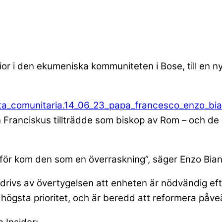
r i den ekumeniska kommuniteten i Bose, till en nyck
an Franciskus tillträdde som biskop av Rom – och d
ör kom den som en överraskning”, säger Enzo Bian
drivs av övertygelsen att enheten är nödvändig efte
n högsta prioritet, och är beredd att reformera påv