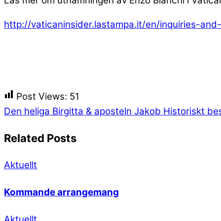
Läs mer om utnämningen av Enzo Bianchi i Vatican
http://vaticaninsider.lastampa.it/en/inquiries
Post Views:
51
Den heliga Birgitta & aposteln Jakob
Historiskt be
Related Posts
Aktuellt
Kommande arrangemang
Aktuellt