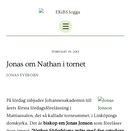
Skip
to
content
Menu
FEBRUARY 19, 2015
Jonas om Nathan i tornet
JONAS EVEBORN
På lördag inbjuder Johannesakademin till
årets första lördagsföreläsning i
Mattiassalen, det så kallade tornrummet, i Linköpings
domkyrka. Det är
biskop em Jonas Jonson
som föreläser
över ämnet
“Nathan Söderbloms möte med den ortodoxa