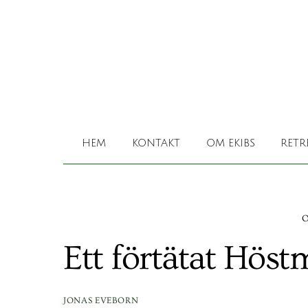
Skip
to
content
HEM
KONTAKT
OM EKIBS
RETR
O
Ett förtätat Höst
JONAS EVEBORN