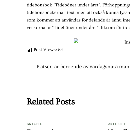
tidebönsbok “Tideböner under året”. Förhoppningen ä
tidebönsböckerna i text, men att också kunna lys
som kommer att användas för delande är ännu inte k
veckorna ur “Tideböner under året”, liksom för tid
Post Views:
84
Platsen är beroende av vardagsnära mänsk
Related Posts
AKTUELLT
AKTUELLT