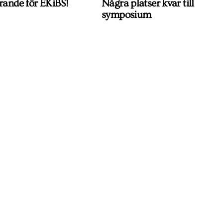
rande för EKiBS!
Några platser kvar till
symposium