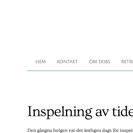
Skip
to
content
HEM
KONTAKT
OM EKIBS
RETR
Inspelning av tid
Den gångna helgen var det äntligen dags för insp