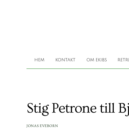
Skip
to
content
HEM
KONTAKT
OM EKIBS
RETR
Stig Petrone till 
JONAS EVEBORN