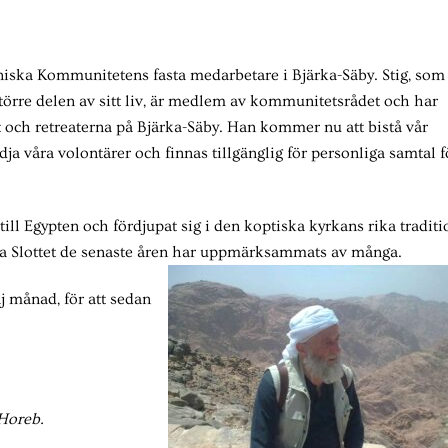
iska Kommunitetens fasta medarbetare i Bjärka-Säby. Stig, som
törre delen av sitt liv, är medlem av kommunitetsrådet och har
et och retreaterna på Bjärka-Säby. Han kommer nu att bistå vår
dja våra volontärer och finnas tillgänglig för personliga samtal f
 till Egypten och fördjupat sig i den koptiska kyrkans rika traditi
ya Slottet de senaste åren har uppmärksammats av många.
j månad, för att sedan
 Horeb.